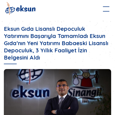
Eksun Gıda Lisanslı Depoculuk
KURUMSAL
YATIRIMCI İLİŞKİLERİ
Yatırımını Başarıyla Tamamladı Eksun
Gıda’nın Yeni Yatırımı Babaeski Lisanslı
MARKALARIMIZ
HABERLER
İLETİŞİM
Depoculuk, 3 Yıllık Faaliyet İzin
Belgesini Aldı
EN