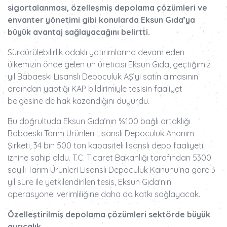
sigortalanması, özelleşmiş depolama çözümleri ve
envanter yönetimi gibi konularda Eksun Gıda’ya
büyük avantaj sağlayacağını belirtti.
Sürdürülebilirlik odaklı yatırımlarına devam eden
ülkemizin önde gelen un üreticisi Eksun Gıda, geçtiğimiz
yıl Babaeski Lisanslı Depoculuk AŞ’yi satın almasının
ardından yaptığı KAP bildirimiyle tesisin faaliyet
belgesine de hak kazandığını duyurdu.
Bu doğrultuda Eksun Gıda’nın %100 bağlı ortaklığı
Babaeski Tarım Ürünleri Lisanslı Depoculuk Anonim
Şirketi, 34 bin 500 ton kapasiteli lisanslı depo faaliyeti
iznine sahip oldu. T.C. Ticaret Bakanlığı tarafından 5300
sayılı Tarım Ürünleri Lisanslı Depoculuk Kanunu’na göre 3
yıl süre ile yetkilendirilen tesis, Eksun Gıda'nın
operasyonel verimliliğine daha da katkı sağlayacak.
Özelleştirilmiş depolama çözümleri sektörde büyük
ayrıcalık