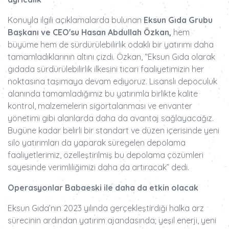
Konuyla ilgili açıklamalarda bulunan
Eksun Gıda Grubu
Başkanı ve CEO'su Hasan Abdullah Özkan,
hem
büyüme hem de sürdürülebilirlik odaklı bir yatırımı daha
tamamladıklarının altını çizdi. Özkan, “Eksun Gıda olarak
gıdada sürdürülebilirlik ilkesini ticari faaliyetimizin her
noktasına taşımaya devam ediyoruz. Lisanslı depoculuk
alanında tamamladığımız bu yatırımla birlikte kalite
kontrol, malzemelerin sigortalanması ve envanter
yönetimi gibi alanlarda daha da avantaj sağlayacağız.
Bugüne kadar belirli bir standart ve düzen içerisinde yeni
silo yatırımları da yaparak süregelen depolama
faaliyetlerimiz, özelleştirilmiş bu depolama çözümleri
sayesinde verimliliğimizi daha da artıracak” dedi.
Operasyonlar Babaeski ile daha da etkin olacak
Eksun Gıda’nın 2023 yılında gerçekleştirdiği halka arz
sürecinin ardından yatırım ajandasında; yeşil enerji, yeni