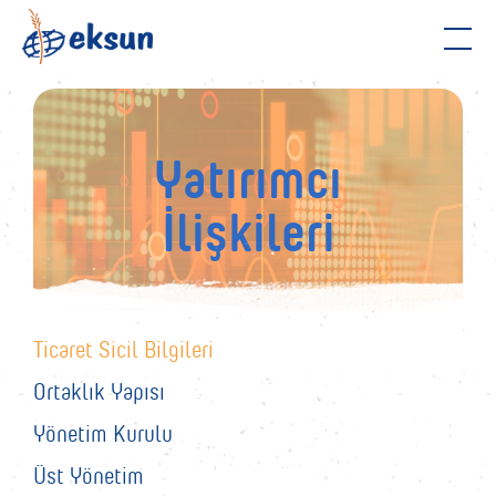
KURUMSAL
YATIRIMCI İLİŞKİLERİ
Yatırımcı
İlişkileri
MARKALARIMIZ
HABERLER
İLETİŞİM
EN
Ticaret Sicil Bilgileri
Ortaklık Yapısı
Yönetim Kurulu
Üst Yönetim