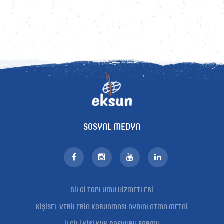
SOSYAL MEDYA
BİLGİ TOPLUMU HİZMETLERİ
KİŞİSEL VERİLERİN KORUNMASI AYDINLATMA METNİ
İLGİLİ KİŞİ KVK BAŞVURU FORMU