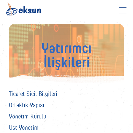
KURUMSAL
YATIRIMCI İLİŞKİLERİ
Yatırımcı
İlişkileri
MARKALARIMIZ
HABERLER
İLETİŞİM
EN
Ticaret Sicil Bilgileri
Ortaklık Yapısı
Yönetim Kurulu
Üst Yönetim