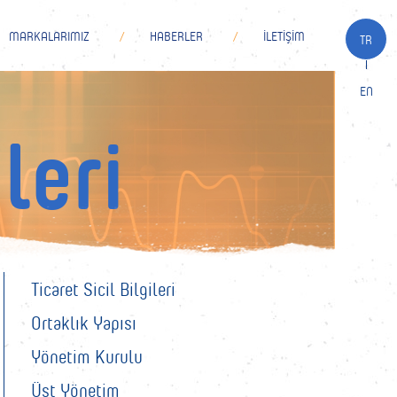
MARKALARIMIZ
HABERLER
İLETİŞİM
TR
EN
leri
Ticaret Sicil Bilgileri
Ortaklık Yapısı
Yönetim Kurulu
NDÜSTRİYEL ÜRÜNLERİMİZ
GLUTENSİZ HAZIR ÜRÜNLERİMİZ
Üst Yönetim