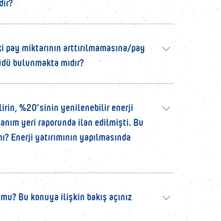
dir?
ki pay miktarının arttırılmamasına/pay
hüdü bulunmakta mıdır?
irin, %20’sinin yenilenebilir enerji
lanım yeri raporunda ilan edilmişti. Bu
mı? Enerji yatırımının yapılmasında
 mu? Bu konuya ilişkin bakış açınız