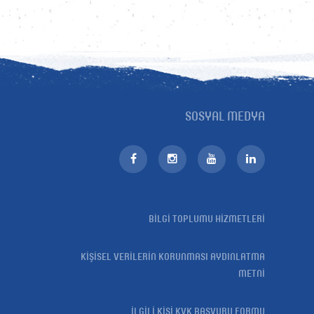
SOSYAL MEDYA
BİLGİ TOPLUMU HİZMETLERİ
KİŞİSEL VERİLERİN KORUNMASI AYDINLATMA
METNİ
İLGİLİ KİŞİ KVK BAŞVURU FORMU