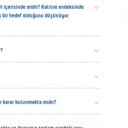
i içerisinde midir? Katılım endeksinde
jik bir hedef olduğunu düşünüyor
r?
ir karar bulunmakta mıdır?
akta ve ihracatın toplam cirodaki payı