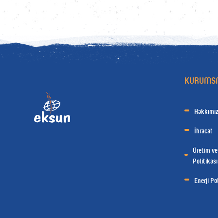
KURUMS
Hakkımı
İhracat
Üretim ve
Politikası
Enerji Pol